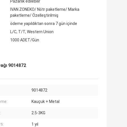
Pazarlık edilebilir
IVAN ZONEKO/ Nötr paketleme/ Marka
paketleme/ Özelleştirilmiş
ödeme yapıldıktan sonra 7 gün içinde
L/C, T/T, Western Union
1000 ADET/Gün
Dağı 9014872
9014872
eme:
Kauçuk + Metal
:
2.5-3KG
ti:
1 yıl