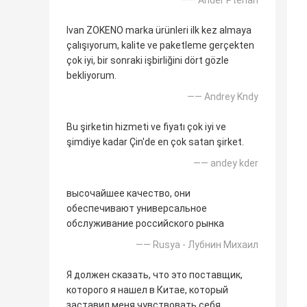
—— Ander Pterlan
Ivan ZOKENO marka ürünleri ilk kez almaya
çalışıyorum, kalite ve paketleme gerçekten
çok iyi, bir sonraki işbirliğini dört gözle
bekliyorum.
—— Andrey Kndy
Bu şirketin hizmeti ve fiyatı çok iyi ve
şimdiye kadar Çin'de en çok satan şirket.
—— andey kder
высочайшее качество, они
обеспечивают универсальное
обслуживание российского рынка
—— Rusya - Лубнин Михаил
Я должен сказать, что это поставщик,
которого я нашел в Китае, который
заставил меня чувствовать себя