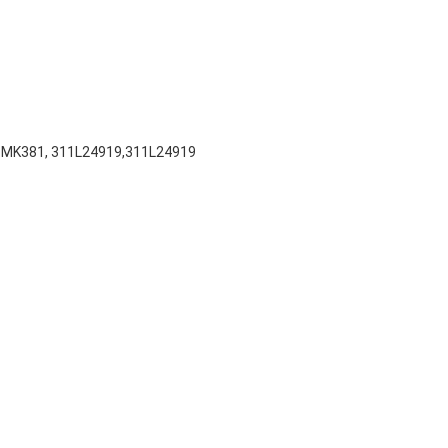
MK381, 311L24919,311L24919