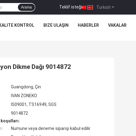
Teklif isteği
|
Turkish
Arama
KALITE KONTROL
BIZE ULAŞIN
HABERLER
VAKALAR
siyon Dikme Dağı 9014872
Guangdong, Çin
IVAN ZONEKO
IS09001, TS16949, SGS
9014872
koşulları:
ı:
Numune veya deneme siparişi kabul edilir