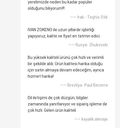
yerelimizde neden bu kadar popüler
olduğunu biliyorum!!!
—— Irak - Teşhis Stik
IVAN ZOKENO ile uzun yıllardır işbirliği
yapıyoruz, kalite ve fiyat en tatmin edici.
—— Rusya- Zhukovski
Bu yüksek kaliteli ürünü çok hızlı ve verimli
bir şekilde aldı. Ürün kalitesi harika olduğu
için satın almaya devam edeceğim, ayrıca
hizmet harika!
—— Brezilya- Paul Becerra
Dil iletişimi de çok düzgün, bilgiler
zamanında yanıtlanıyor ve sipariş işleme de
çok hızlı. Gelen ürün kaliteli
—— kayalık alenaje