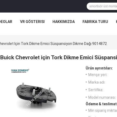
DEOLAR
VR GÖSTERISI
HAKKIMIZDA
FABRIKA TURU
hevrolet Için Tork Dikme Emici Süspansiyon Dikme Dağı 9014872
Buick Chevrolet için Tork Dikme Emici Süspan
Ürün ayrıntıları:
Menşe yeri:
Marka adı:
Sertifika:
Model numarası:
Ödeme & teslimat 
Min sipariş miktar