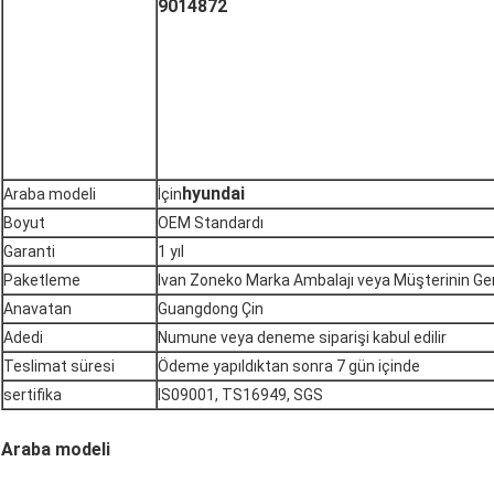
9014872
hyundai
Araba modeli
İçin
Boyut
OEM Standardı
Garanti
1 yıl
Paketleme
Ivan Zoneko Marka Ambalajı veya Müşterinin Ger
Anavatan
Guangdong Çin
Adedi
Numune veya deneme siparişi kabul edilir
Teslimat süresi
Ödeme yapıldıktan sonra 7 gün içinde
sertifika
IS09001, TS16949, SGS
Araba modeli