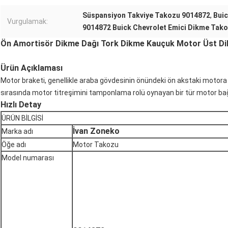
Süspansiyon Takviye Takozu 9014872
,
Buic
Vurgulamak:
9014872 Buick Chevrolet Emici Dikme Tak
Ön Amortisör Dikme Dağı Tork Dikme Kauçuk Motor Üst Di
Ürün Açıklaması
Motor braketi, genellikle araba gövdesinin önündeki ön akstaki motor
sırasında motor titreşimini tamponlama rolü oynayan bir tür motor bağ
Hızlı Detay
ÜRÜN BİLGİSİ
İvan Zoneko
Marka adı
Öğe adı
Motor Takozu
Model numarası