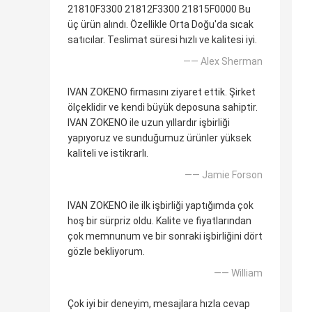
21810F3300 21812F3300 21815F0000 Bu
üç ürün alındı. Özellikle Orta Doğu'da sıcak
satıcılar. Teslimat süresi hızlı ve kalitesi iyi.
—— Alex Sherman
IVAN ZOKENO firmasını ziyaret ettik. Şirket
ölçeklidir ve kendi büyük deposuna sahiptir.
IVAN ZOKENO ile uzun yıllardır işbirliği
yapıyoruz ve sunduğumuz ürünler yüksek
kaliteli ve istikrarlı.
—— Jamie Forson
IVAN ZOKENO ile ilk işbirliği yaptığımda çok
hoş bir sürpriz oldu. Kalite ve fiyatlarından
çok memnunum ve bir sonraki işbirliğini dört
gözle bekliyorum.
—— William
Çok iyi bir deneyim, mesajlara hızla cevap