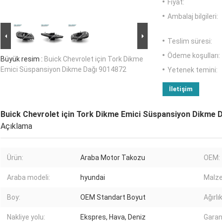
Fiyat:
Ambalaj bilgileri:
Teslim süresi:
Ödeme koşulları:
Büyük resim :
Buick Chevrolet için Tork Dikme
Emici Süspansiyon Dikme Dağı 9014872
Yetenek temini:
İletişim
Buick Chevrolet için Tork Dikme Emici Süspansiyon Dikme 
Açıklama
Ürün:
Araba Motor Takozu
OEM:
Araba modeli:
hyundai
Malz
Boy:
OEM Standart Boyut
Ağırlık
Nakliye yolu:
Ekspres, Hava, Deniz
Garan