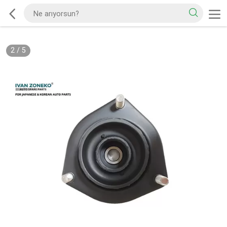
2
/
5