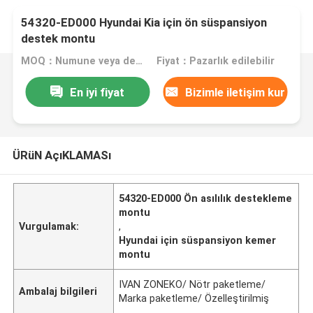
54320-ED000 Hyundai Kia için ön süspansiyon
destek montu
MOQ：Numune veya deneme siparişi kabul edilir
Fiyat：Pazarlık edilebilir
En iyi fiyat
Bizimle iletişim kur
ÜRüN AçıKLAMASı
54320-ED000 Ön asılılık destekleme
montu
Vurgulamak:
,
Hyundai için süspansiyon kemer
montu
IVAN ZONEKO/ Nötr paketleme/
Ambalaj bilgileri
Marka paketleme/ Özelleştirilmiş