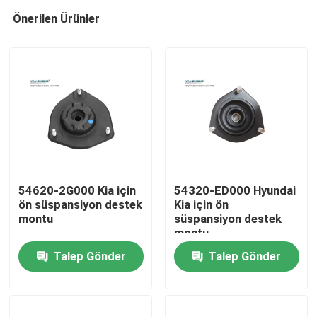
Önerilen Ürünler
54620-2G000 Kia için
54320-ED000 Hyundai
ön süspansiyon destek
Kia için ön
montu
süspansiyon destek
Ev
montu
Talep Gönder
Talep Gönder
Ürün:% s
Videolar