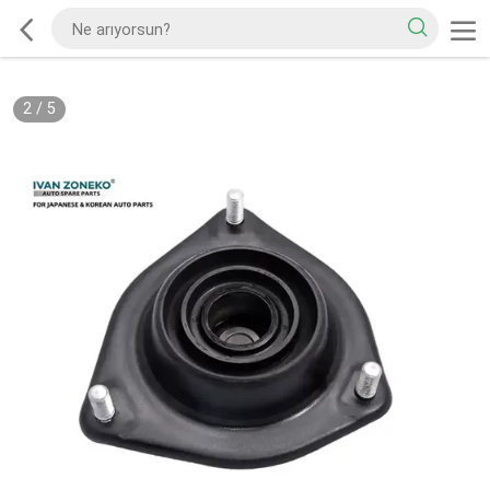
2
/
5