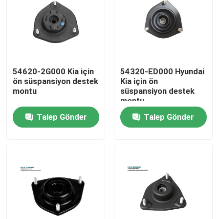
54620-2G000 Kia için
54320-ED000 Hyundai
ön süspansiyon destek
Kia için ön
montu
süspansiyon destek
montu
Talep Gönder
Talep Gönder
Ev
Ürün:% s
Videolar