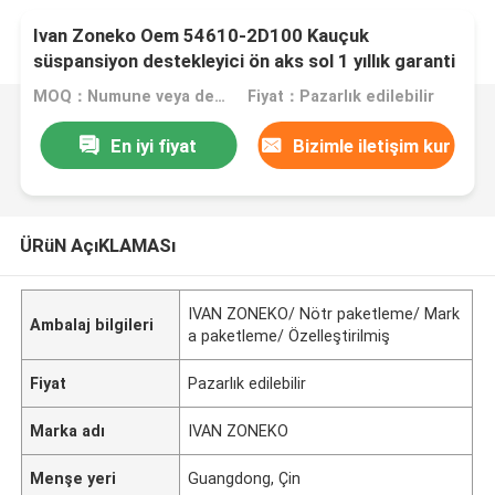
Ivan Zoneko Oem 54610-2D100 Kauçuk
süspansiyon destekleyici ön aks sol 1 yıllık garanti
MOQ：Numune veya deneme siparişi kabul edilir
Fiyat：Pazarlık edilebilir
En iyi fiyat
Bizimle iletişim kur
ÜRüN AçıKLAMASı
IVAN ZONEKO/ Nötr paketleme/ Mark
Ambalaj bilgileri
a paketleme/ Özelleştirilmiş
Fiyat
Pazarlık edilebilir
Marka adı
IVAN ZONEKO
Menşe yeri
Guangdong, Çin