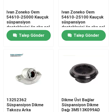
Ivan Zoneko Oem
Ivan Zoneko Oem
VR Gösterisi
54610-2S000 Kauçuk
54610-2S100 Kauçuk
süspansiyon
süspansiyon
destekleyici ön aks sol
destekleyici ön aks sol
Hakkımızda
1 yıllık garanti
1 yıllık garanti
Talep Gönder
Talep Gönder
Fabrika turu
Kalite kontrol
Bize Ulaşın
Haberler
13252362
Dikme Üst Bağlar
Süspansiyon Dikme
Süspansiyon Dikme
vakalar
Takozu Arka
Dağı 3M513K099AD