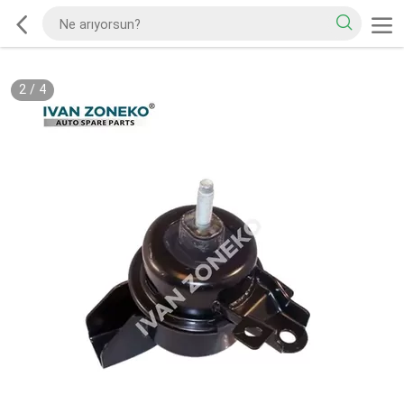
2
/
4