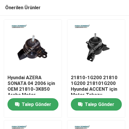
Önerilen Ürünler
Hyundai AZERA
21810-1G200 21810
SONATA 04 2006 için
1G200 218101G200
OEM 21810-3K850
Hyundai ACCENT için
Ev
Araba Motor
Motor Takozu
Montajları
Talep Gönder
Talep Gönder
Ürün:% s
Videolar