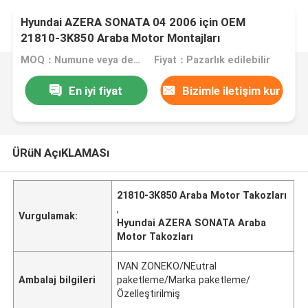
Hyundai AZERA SONATA 04 2006 için OEM
21810-3K850 Araba Motor Montajları
MOQ：Numune veya deneme siparişi kabul edilir
Fiyat：Pazarlık edilebilir
En iyi fiyat
Bizimle iletişim kur
ÜRüN AçıKLAMASı
21810-3K850 Araba Motor Takozları
,
Vurgulamak:
Hyundai AZERA SONATA Araba
Motor Takozları
IVAN ZONEKO/NEutral
Ambalaj bilgileri
paketleme/Marka paketleme/
Özelleştirilmiş