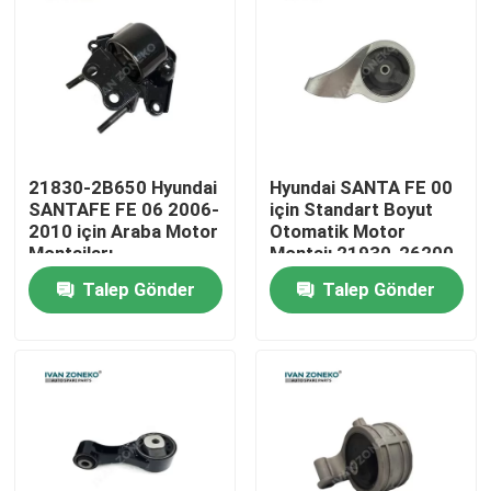
VR Gösterisi
Hakkımızda
21830-2B650 Hyundai
Hyundai SANTA FE 00
Fabrika turu
SANTAFE FE 06 2006-
için Standart Boyut
2010 için Araba Motor
Otomatik Motor
Montajları
Montajı 21930-26200
Kalite kontrol
2193026200 21930
Talep Gönder
Talep Gönder
26200
Bize Ulaşın
Haberler
vakalar