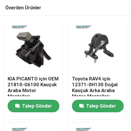
Önerilen Ürünler
KIA PICANTO için OEM
Toyota RAV4 için
21810-G6100 Kauçuk
12371-0H130 Doğal
Araba Motor
Kauçuk Arka Araba
Ev
Montajları
Motor Montajları
Talep Gönder
Talep Gönder
Ürün:% s
Videolar