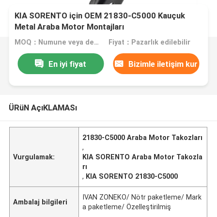
KIA SORENTO için OEM 21830-C5000 Kauçuk
Metal Araba Motor Montajları
MOQ：Numune veya deneme siparişi kabul edilir
Fiyat：Pazarlık edilebilir
En iyi fiyat
Bizimle iletişim kur
ÜRüN AçıKLAMASı
21830-C5000 Araba Motor Takozları
,
Vurgulamak:
KIA SORENTO Araba Motor Takozla
rı
,
KIA SORENTO 21830-C5000
IVAN ZONEKO/ Nötr paketleme/ Mark
Ambalaj bilgileri
a paketleme/ Özelleştirilmiş