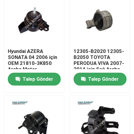
VR Gösterisi
Hakkımızda
Hyundai AZERA
12305-B2020 12305-
Fabrika turu
SONATA 04 2006 için
B2050 TOYOTA
OEM 21810-3K850
PERODUA VIVA 2007-
Araba Motor
2014 için Sağ Araba
Kalite kontrol
Montajları
Motor Montajları
Talep Gönder
Talep Gönder
Bize Ulaşın
Haberler
vakalar