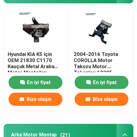
Süspansiyon Dikmesi Dağı
Şok Dikme Montajı
Hyundai KIA K5 için
2004-2016 Toyota
OEM 21830 C1170
COROLLA Motor
Kauçuk Metal Araba
Takozu Motor
Motor Montajları
Takozları 12305-
0T020
En iyi fiyat
En iyi fiyat
Bize ulaşın
Bize ulaşın
Arka Motor Montajı
(21)