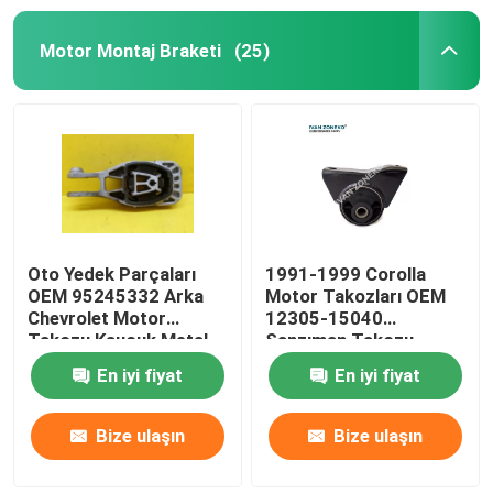
Motor Montaj Braketi
(25)
Oto Yedek Parçaları
1991-1999 Corolla
OEM 95245332 Arka
Motor Takozları OEM
Chevrolet Motor
12305-15040
Takozu Kauçuk Metal
Şanzıman Takozu
Toyota Corolla
En iyi fiyat
En iyi fiyat
Bize ulaşın
Bize ulaşın