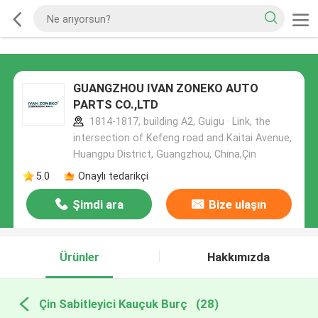
GUANGZHOU IVAN ZONEKO AUTO
PARTS CO.,LTD
1814-1817, building A2, Guigu · Link, the
intersection of Kefeng road and Kaitai Avenue,
Huangpu District, Guangzhou, China,Çin
5.0
Onaylı tedarikçi
Şimdi ara
Bize ulaşın
Ürünler
Hakkımızda
Çin Sabitleyici Kauçuk Burç
(28)