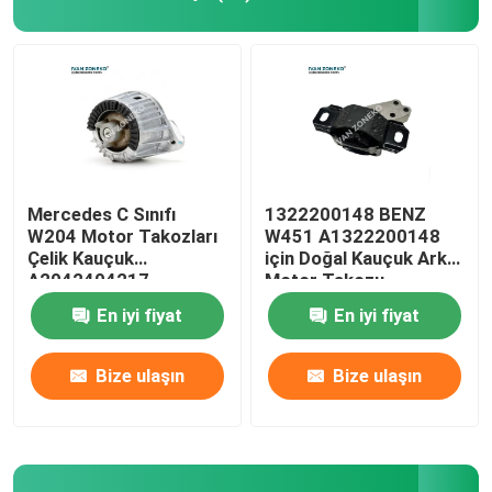
Mercedes C Sınıfı
1322200148 BENZ
W204 Motor Takozları
W451 A1322200148
Çelik Kauçuk
için Doğal Kauçuk Arka
A2042404217
Motor Takozu
2042404317
En iyi fiyat
En iyi fiyat
Bize ulaşın
Bize ulaşın