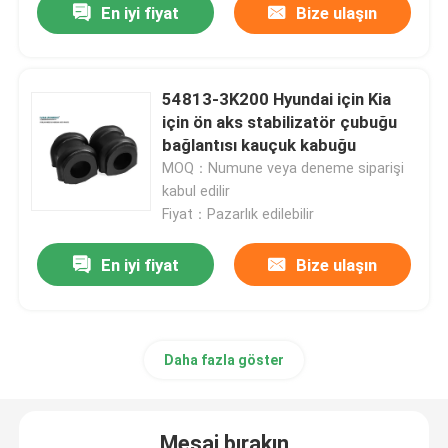
En iyi fiyat
Bize ulaşın
Araba Motoru Montajları
54813-3K200 Hyundai için Kia
Arka Motor Montajı
için ön aks stabilizatör çubuğu
bağlantısı kauçuk kabuğu
MOQ：Numune veya deneme siparişi
Kauçuk Motor Takozu
kabul edilir
Fiyat：Pazarlık edilebilir
Hyundai Motor Takozu
En iyi fiyat
Bize ulaşın
Motor Montaj Braketi
Daha fazla göster
Süspansiyon Kontrol Kolu
Sabitleyici Çubuk Bağlantısı
Mesaj bırakın