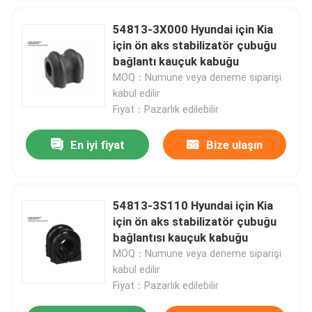
54813-3X000 Hyundai için Kia
VR Gösterisi
için ön aks stabilizatör çubuğu
bağlantı kauçuk kabuğu
MOQ：Numune veya deneme siparişi
Hakkımızda
kabul edilir
Fiyat：Pazarlık edilebilir
Fabrika turu
En iyi fiyat
Bize ulaşın
Kalite kontrol
54813-3S110 Hyundai için Kia
Bize Ulaşın
için ön aks stabilizatör çubuğu
bağlantısı kauçuk kabuğu
MOQ：Numune veya deneme siparişi
Haberler
kabul edilir
Fiyat：Pazarlık edilebilir
vakalar