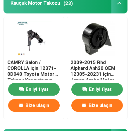
Kauçuk Motor Takozu
(23)
CAMRY Salon /
2009-2015 Rhd
COROLLA için 12371-
Alphard Anh20 OEM
0D040 Toyota Motor
12305-28231 için
Takozu Kauçuğunun
Japon Araba Motor
Değiştirilmesi
Takozu
En iyi fiyat
En iyi fiyat
Bize ulaşın
Bize ulaşın