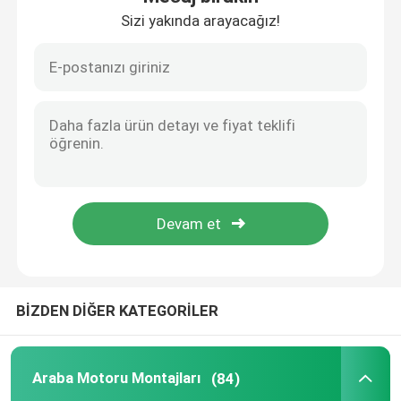
Sizi yakında arayacağız!
Nissan Motor Takozu
Alt Salıncak Burcu
Araba Salıncak Burcu
Süspansiyon Salıncak Burcu
Sabitleyici Kauçuk Burç
BİZDEN DİĞER KATEGORİLER
Üst Dikme Dağı
Araba Motoru Montajları
(84)
Kauçuk Dikme Dağı