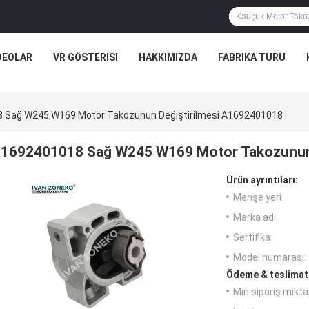
DEOLAR
VR GÖSTERISI
HAKKIMIZDA
FABRIKA TURU
 Sağ W245 W169 Motor Takozunun Değiştirilmesi A1692401018
1692401018 Sağ W245 W169 Motor Takozunun 
Ürün ayrıntıları:
Menşe yeri:
Marka adı:
Sertifika:
Model numarası:
Ödeme & teslimat 
Min sipariş miktar