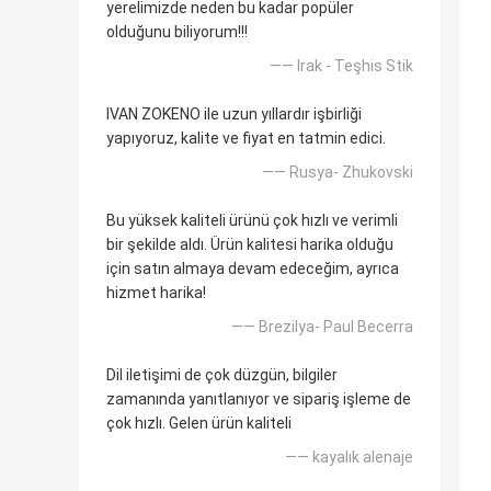
yerelimizde neden bu kadar popüler
olduğunu biliyorum!!!
—— Irak - Teşhis Stik
IVAN ZOKENO ile uzun yıllardır işbirliği
yapıyoruz, kalite ve fiyat en tatmin edici.
—— Rusya- Zhukovski
Bu yüksek kaliteli ürünü çok hızlı ve verimli
bir şekilde aldı. Ürün kalitesi harika olduğu
için satın almaya devam edeceğim, ayrıca
hizmet harika!
—— Brezilya- Paul Becerra
Dil iletişimi de çok düzgün, bilgiler
zamanında yanıtlanıyor ve sipariş işleme de
çok hızlı. Gelen ürün kaliteli
—— kayalık alenaje