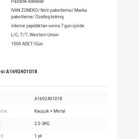
Pazarlık edilebilir
IVAN ZONEKO/ Nötr paketleme/ Marka
paketleme/ Özelleştirilmiş
ödeme yapıldıktan sonra 7 gün içinde
L/C, T/T, Western Union
1000 ADET/Gün
esi A1692401018
A1692401018
eme:
Kauçuk + Metal
:
2.5-3KG
ti:
1 yıl