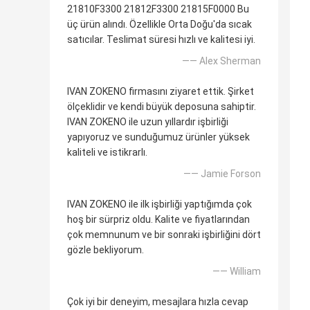
21810F3300 21812F3300 21815F0000 Bu
üç ürün alındı. Özellikle Orta Doğu'da sıcak
satıcılar. Teslimat süresi hızlı ve kalitesi iyi.
—— Alex Sherman
IVAN ZOKENO firmasını ziyaret ettik. Şirket
ölçeklidir ve kendi büyük deposuna sahiptir.
IVAN ZOKENO ile uzun yıllardır işbirliği
yapıyoruz ve sunduğumuz ürünler yüksek
kaliteli ve istikrarlı.
—— Jamie Forson
IVAN ZOKENO ile ilk işbirliği yaptığımda çok
hoş bir sürpriz oldu. Kalite ve fiyatlarından
çok memnunum ve bir sonraki işbirliğini dört
gözle bekliyorum.
—— William
Çok iyi bir deneyim, mesajlara hızla cevap