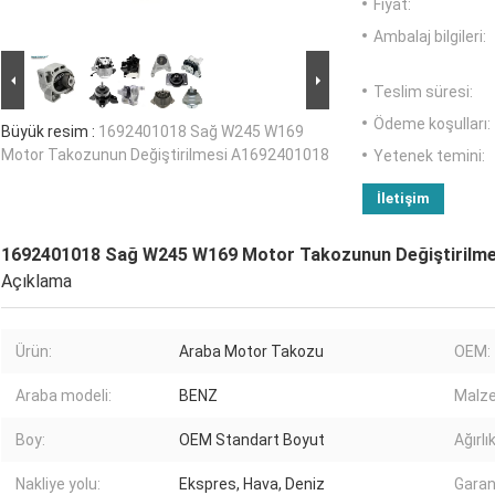
Fiyat:
Ambalaj bilgileri:
Teslim süresi:
Ödeme koşulları:
Büyük resim :
1692401018 Sağ W245 W169
Motor Takozunun Değiştirilmesi A1692401018
Yetenek temini:
İletişim
1692401018 Sağ W245 W169 Motor Takozunun Değiştirilm
Açıklama
Ürün:
Araba Motor Takozu
OEM:
Araba modeli:
BENZ
Malz
Boy:
OEM Standart Boyut
Ağırlık
Nakliye yolu:
Ekspres, Hava, Deniz
Garan