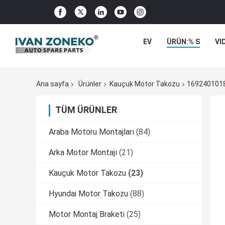
EV
ÜRÜN:% S
VI
Ana sayfa
Ürünler
Kauçuk Motor Takozu
1692401018
TÜM ÜRÜNLER
Araba Motoru Montajları
(84)
Arka Motor Montajı
(21)
Kauçuk Motor Takozu
(23)
Hyundai Motor Takozu
(88)
Motor Montaj Braketi
(25)