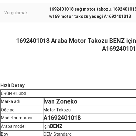
1692401018 sağ motor takozu
,
1692401018
Vurgulamak:
w169 motor takozu yedeği A1692401018
1692401018 Araba Motor Takozu BENZ içi
A169240101
Hızlı Detay
ÜRÜN BİLGİSİ
İvan Zoneko
Marka adı
Öğe adı
Motor Takozu
A1692401018
Model numarası
BENZ
Araba modeli
İçin
Boy
OEM Standardı