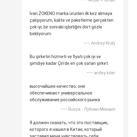
—— Ander Pterlan
Ivan ZOKENO marka ürünleri ilk kez almaya
çalışıyorum, kalite ve paketleme gerçekten
çok iyi, bir sonraki işbirliğini dört gözle
bekliyorum.
—— Andrey Kndy
Bu şirketin hizmeti ve fiyatı çok iyi ve
şimdiye kadar Çin'de en çok satan şirket.
—— andey kder
высочайшее качество, они
обеспечивают универсальное
обслуживание российского рынка
—— Rusya - Лубнин Михаил
Я должен сказать, что это поставщик,
которого я нашел в Китае, который
заставил меня чувствовать себя