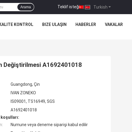
Teklif isteği
|
Turkish
Arama
KALITE KONTROL
BIZE ULAŞIN
HABERLER
VAKALAR
Değiştirilmesi A1692401018
Guangdong, Çin
IVAN ZONEKO
IS09001, TS16949, SGS
A1692401018
koşulları:
ı:
Numune veya deneme siparişi kabul edilir