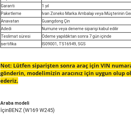
Garanti
1 yıl
Paketleme
Ivan Zoneko Marka Ambalajı veya Müşterinin Ger
Anavatan
Guangdong Çin
Adedi
Numune veya deneme siparişi kabul edilir
Teslimat süresi
Ödeme yapıldıktan sonra 7 gün içinde
sertifika
IS09001, TS16949, SGS
Not: Lütfen siparişten sonra araç için VIN numar
gönderin, modelimizin aracınız için uygun olup o
ederiz.
Araba modeli
İçin
BENZ (W169 W245)