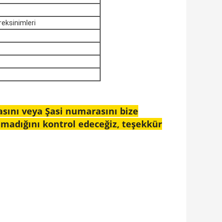
eksinimleri
asını veya Şasi numarasını bize
lmadığını kontrol edeceğiz, teşekkür