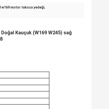
 w169 motor takozu yedeği
,
n Doğal Kauçuk (W169 W245) sağ
8