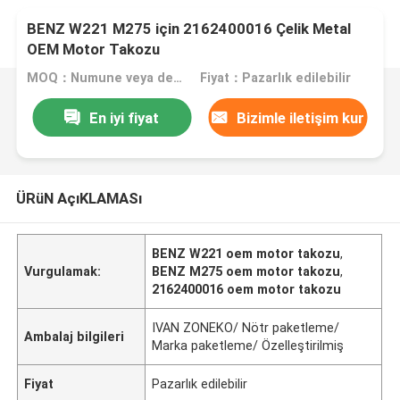
BENZ W221 M275 için 2162400016 Çelik Metal
OEM Motor Takozu
MOQ：Numune veya deneme siparişi kabul edilir
Fiyat：Pazarlık edilebilir
En iyi fiyat
Bizimle iletişim kur
ÜRüN AçıKLAMASı
BENZ W221 oem motor takozu
,
Vurgulamak:
BENZ M275 oem motor takozu
,
2162400016 oem motor takozu
IVAN ZONEKO/ Nötr paketleme/
Ambalaj bilgileri
Marka paketleme/ Özelleştirilmiş
Fiyat
Pazarlık edilebilir