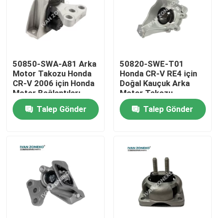
VR Gösterisi
Hakkımızda
50850-SWA-A81 Arka
50820-SWE-T01
Motor Takozu Honda
Honda CR-V RE4 için
CR-V 2006 için Honda
Doğal Kauçuk Arka
Fabrika turu
Motor Bağlantıları
Motor Takozu
Talep Gönder
Talep Gönder
Kalite kontrol
Bize Ulaşın
Haberler
vakalar