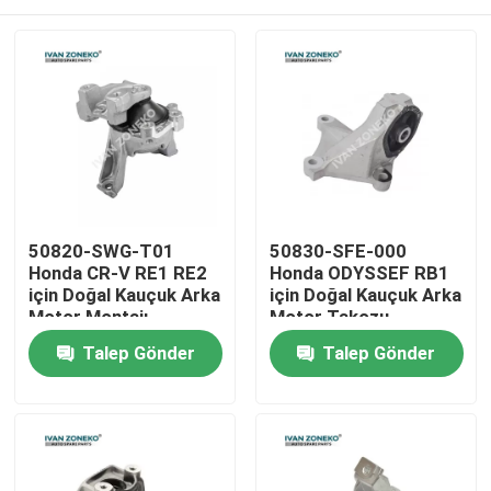
50820-SWG-T01
50830-SFE-000
Honda CR-V RE1 RE2
Honda ODYSSEF RB1
için Doğal Kauçuk Arka
için Doğal Kauçuk Arka
Motor Montajı
Motor Takozu
Ev
Talep Gönder
Talep Gönder
Ürün:% s
Videolar