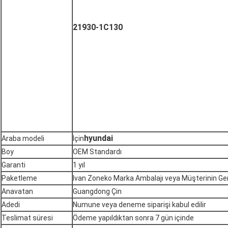
21930-1C130
hyundai
Araba modeli
İçin
Boy
OEM Standardı
Garanti
1 yıl
Paketleme
Ivan Zoneko Marka Ambalajı veya Müşterinin Ger
Anavatan
Guangdong Çin
Adedi
Numune veya deneme siparişi kabul edilir
Teslimat süresi
Ödeme yapıldıktan sonra 7 gün içinde