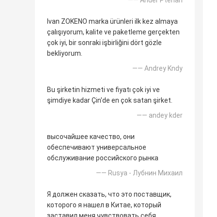
—— Ander Pterlan
Ivan ZOKENO marka ürünleri ilk kez almaya
çalışıyorum, kalite ve paketleme gerçekten
çok iyi, bir sonraki işbirliğini dört gözle
bekliyorum.
—— Andrey Kndy
Bu şirketin hizmeti ve fiyatı çok iyi ve
şimdiye kadar Çin'de en çok satan şirket.
—— andey kder
высочайшее качество, они
обеспечивают универсальное
обслуживание российского рынка
—— Rusya - Лубнин Михаил
Я должен сказать, что это поставщик,
которого я нашел в Китае, который
заставил меня чувствовать себя