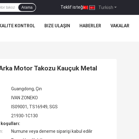
Teklif isteği
|
Turkish
Arama
KALITE KONTROL
BIZE ULAŞIN
HABERLER
VAKALAR
rka Motor Takozu Kauçuk Metal
Guangdong, Çin
IVAN ZONEKO
IS09001, TS16949, SGS
21930-1C130
koşulları:
ı:
Numune veya deneme siparişi kabul edilir