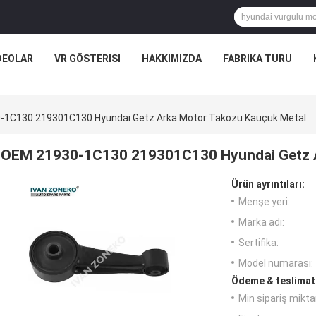
DEOLAR
VR GÖSTERISI
HAKKIMIZDA
FABRIKA TURU
-1C130 219301C130 Hyundai Getz Arka Motor Takozu Kauçuk Metal
OEM 21930-1C130 219301C130 Hyundai Getz A
Ürün ayrıntıları:
Menşe yeri:
Marka adı:
Sertifika:
Model numarası:
Ödeme & teslimat 
Min sipariş miktar